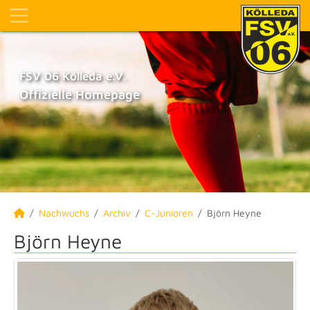
FSV 06 Kölleda e.V.
Offizielle Homepage
Nachwuchs
Archiv
C-Junioren
Björn Heyne
Björn Heyne