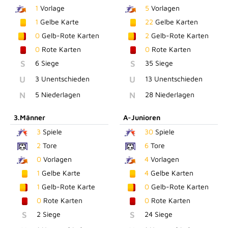
1
Vorlage
5
Vorlagen
1
Gelbe Karte
22
Gelbe Karten
0
Gelb-Rote Karten
2
Gelb-Rote Karten
0
Rote Karten
0
Rote Karten
S
6 Siege
S
35 Siege
U
3 Unentschieden
U
13 Unentschieden
N
5 Niederlagen
N
28 Niederlagen
3.Männer
A-Junioren
3
Spiele
30
Spiele
2
Tore
6
Tore
0
Vorlagen
4
Vorlagen
1
Gelbe Karte
4
Gelbe Karten
1
Gelb-Rote Karte
0
Gelb-Rote Karten
0
Rote Karten
0
Rote Karten
S
2 Siege
S
24 Siege