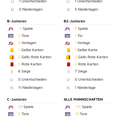
U
1 Unentschieden
U
1 Unentschieden
N
0 Niederlagen
N
5 Niederlagen
B-Junioren
B2-Junioren
17
Spiele
8
Spiele
0
Tore
1
Tor
0
Vorlagen
1
Vorlage
3
Gelbe Karten
1
Gelbe Karte
0
Gelb-Rote Karten
0
Gelb-Rote Karten
0
Rote Karten
0
Rote Karten
S
6 Siege
S
7 Siege
U
0 Unentschieden
U
0 Unentschieden
N
11 Niederlagen
N
1 Niederlage
C-Junioren
ALLE MANNSCHAFTEN
29
Spiele
176
Spiele
0
Tore
19
Tore