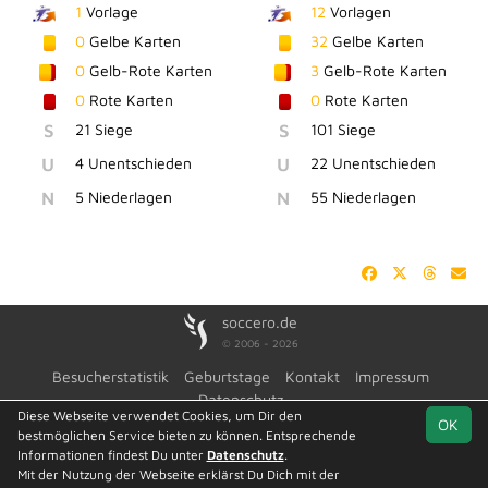
1
Vorlage
12
Vorlagen
0
Gelbe Karten
32
Gelbe Karten
0
Gelb-Rote Karten
3
Gelb-Rote Karten
0
Rote Karten
0
Rote Karten
S
21 Siege
S
101 Siege
U
4 Unentschieden
U
22 Unentschieden
N
5 Niederlagen
N
55 Niederlagen
soccero.de
© 2006 - 2026
Besucherstatistik
Geburtstage
Kontakt
Impressum
Datenschutz
Diese Webseite verwendet Cookies, um Dir den
OK
bestmöglichen Service bieten zu können. Entsprechende
Informationen findest Du unter
Datenschutz
.
Mit der Nutzung der Webseite erklärst Du Dich mit der
Team
Kreisoberliga St.
Spielplan
Statistik