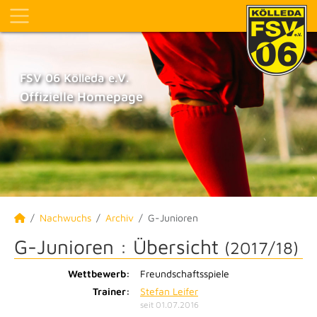
FSV 06 Kölleda e.V.
Offizielle Homepage
Nachwuchs
Archiv
G-Junioren
G-Junioren :
Übersicht
(2017/18)
Wettbewerb:
Freundschaftsspiele
Trainer:
Stefan Leifer
seit 01.07.2016