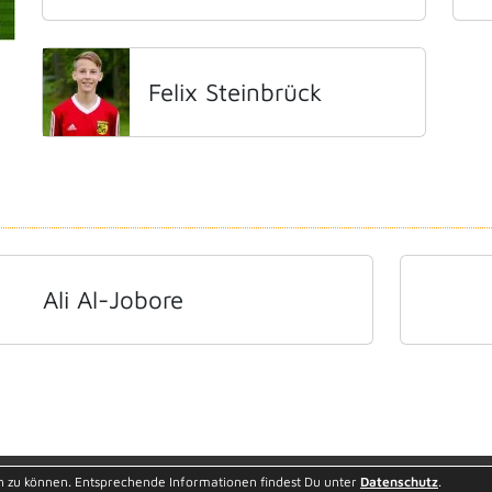
Felix Steinbrück
Ali Al-Jobore
Besucherstatistik
Geburtstag
n zu können. Entsprechende Informationen findest Du unter
Datenschutz
.