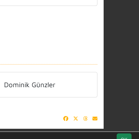
Dominik Günzler
e
Kontakt
Impressum
Datenschutz