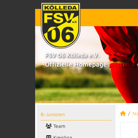
FSV 06 Kölleda e.V.
Offizielle Homepage
N
B-Junioren
Team
Kreisliga