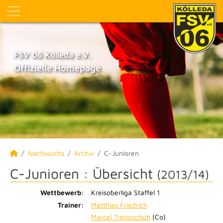
FSV 06 Kölleda e.V.
Offizielle Homepage
Nachwuchs
Archiv
C-Junioren
C-Junioren :
Übersicht
(2013/14)
Wettbewerb:
Kreisoberliga Staffel 1
Trainer:
Matthias Friedrich
Marcel Treppschuh
(Co)