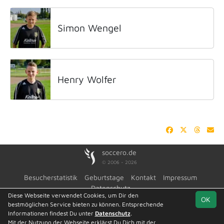
Simon Wengel
Henry Wolfer
soccero.de
© 2006 - 2026
Besucherstatistik
Geburtstage
Kontakt
Impressum
Datenschutz
Diese Webseite verwendet Cookies, um Dir den
OK
bestmöglichen Service bieten zu können. Entsprechende
Informationen findest Du unter
Datenschutz
.
Mit der Nutzung der Webseite erklärst Du Dich mit der