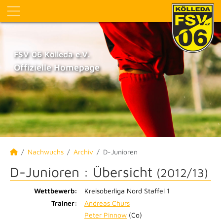
FSV 06 Kölleda e.V.
Offizielle Homepage
Nachwuchs
Archiv
D-Junioren
D-Junioren :
Übersicht
(2012/13)
Wettbewerb:
Kreisoberliga Nord Staffel 1
Trainer:
Andreas Churs
Peter Pinnow
(Co)