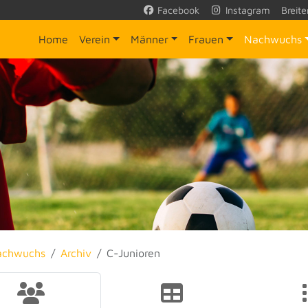
Facebook
Instagram
Breite
Home
Verein
Männer
Frauen
Nachwuchs
achwuchs
Archiv
C-Junioren