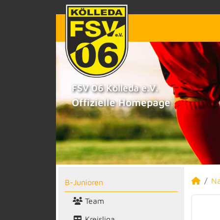
FSV 06 Kölleda e.V.
Offizielle Homepage
N
B-Junioren
Team
Kreisliga