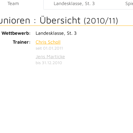
Team
Landesklasse, St. 3
Spi
unioren :
Übersicht
(2010/11)
Wettbewerb:
Landesklasse, St. 3
Trainer:
Chris Scholl
seit 01.01.2011
Jens Marticke
bis 31.12.2010