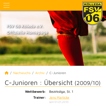
FSV 06 Kölleda e.V.
Offizielle Homepage
Nachwuchs
Archiv
C-Junioren
C-Junioren :
Übersicht
(2009/10)
Wettbewerb:
Bezirksliga, St. 1
Trainer:
Jens Marticke
seit 01.01.2010