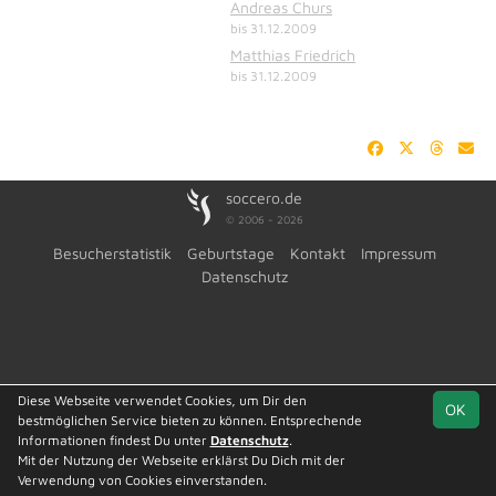
Andreas Churs
bis 31.12.2009
Matthias Friedrich
bis 31.12.2009
soccero.de
© 2006 - 2026
Besucherstatistik
Geburtstage
Kontakt
Impressum
Datenschutz
Diese Webseite verwendet Cookies, um Dir den
OK
bestmöglichen Service bieten zu können. Entsprechende
Informationen findest Du unter
Datenschutz
.
Mit der Nutzung der Webseite erklärst Du Dich mit der
Team
Bezirksliga, St. 1
Spielplan
Statistik
Verwendung von Cookies einverstanden.