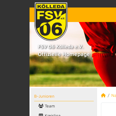
FSV 06 Kölleda e.V.
Offizielle Homepage
N
B-Junioren
Team
Kreisliga