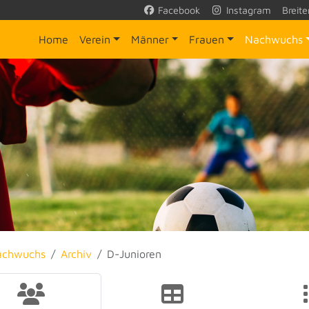
Facebook
Instagram
Breite
Home
Verein
Männer
Frauen
Nachwuchs
achwuchs
Archiv
D-Junioren