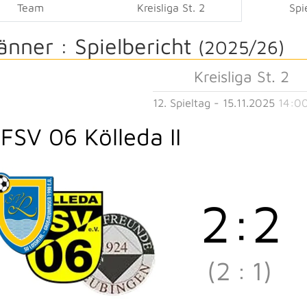
Team
Kreisliga St. 2
Spi
änner :
Spielbericht
(2025/26)
Kreisliga St. 2
12. Spieltag - 15.11.2025
14:00
FSV 06 Kölleda II
2
:
2
(2
:
1)