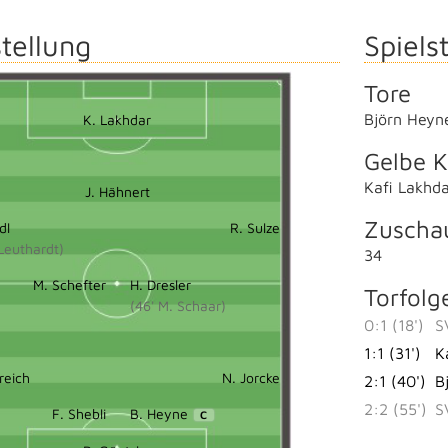
tellung
Spielst
Tore
Björn Heyn
K. Lakhdar
Gelbe K
Kafi Lakhd
J. Hähnert
Zuscha
dl
R. Sulze
 Leuthardt)
34
M. Schefter
H. Dresler
Torfolg
(46' M. Schaar)
0:1 (18')
S
1:1 (31')
K
reich
N. Jorcke
2:1 (40')
B
2:2 (55')
S
F. Shebli
B. Heyne
C