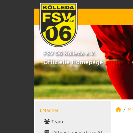
FSV 06 Kölleda e.V.
Offizielle Homepage
M
1.Männer
Team
Jüttner Landesklasse St.