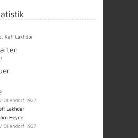
atistik
e
,
Kafi Lakhdar
arten
ar
uer
e
V Ollendorf 1927
afi Lakhdar
jörn Heyne
V Ollendorf 1927