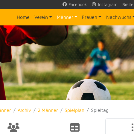
Facebook
Instagram
Breite
Home
Verein
Männer
Frauen
Nachwuchs
änner
Archiv
2.Männer
Spielplan
Spieltag