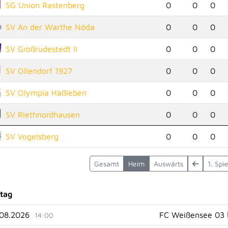
SG Union Rastenberg
0
0
0
SV An der Warthe Nöda
0
0
0
SV Großrudestedt II
0
0
0
SV Ollendorf 1927
0
0
0
SV Olympia Haßleben
0
0
0
SV Riethnordhausen
0
0
0
SV Vogelsberg
0
0
0
Gesamt
Heim
Auswärts
1. Spi
ltag
.08.2026
FC Weißensee 03
14:00