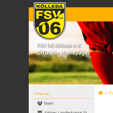
FSV 06 Kölleda e.V.
Offizielle Homepage
M
1.Männer
Team
Jüttner Landesklasse St.