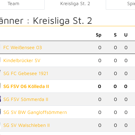
Team
Kreisliga St. 2
Spi
änner :
Kreisliga St. 2
Sp
S
U
FC Weißensee 03
0
0
0
Kindelbrücker SV
0
0
0
SG FC Gebesee 1921
0
0
0
SG FSV 06 Kölleda II
0
0
0
SG FSV Sömmerda II
0
0
0
SG SV BW Gangloffsömmern
0
0
0
SG SV Walschleben II
0
0
0