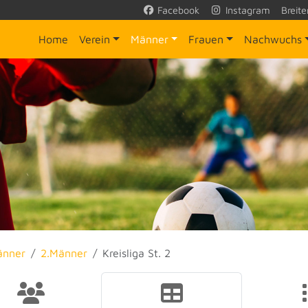
Facebook
Instagram
Breite
Home
Verein
Männer
Frauen
Nachwuchs
änner
2.Männer
Kreisliga St. 2