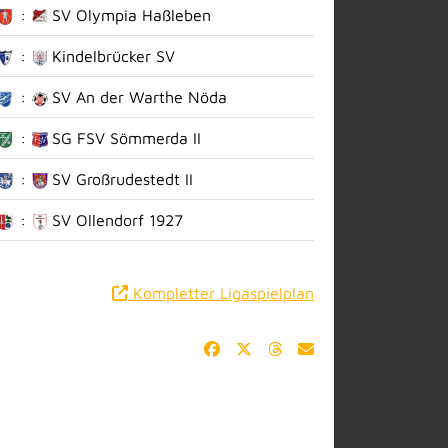
:
SV Olympia Haßleben
:
Kindelbrücker SV
:
SV An der Warthe Nöda
:
SG FSV Sömmerda II
:
SV Großrudestedt II
:
SV Ollendorf 1927
Kompletter Ligaspielplan