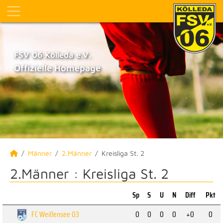
FSV 06 Kölleda e.V.
Offizielle Homepage
Männer
2.Männer
Kreisliga St. 2
2.Männer :
Kreisliga St. 2
Sp
S
U
N
Diff
Pkt
FC Weißensee 03
0
0
0
0
+0
0