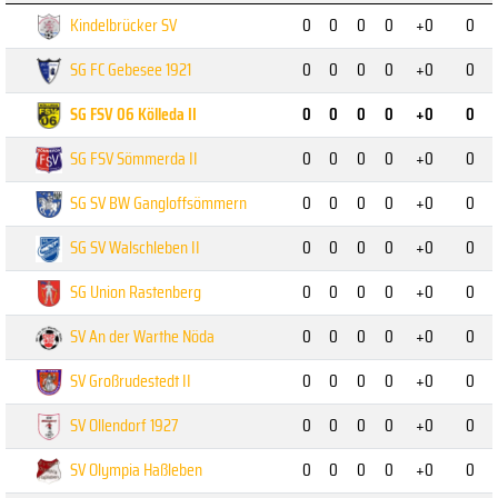
Kindelbrücker SV
0
0
0
0
+0
0
SG FC Gebesee 1921
0
0
0
0
+0
0
SG FSV 06 Kölleda II
0
0
0
0
+0
0
SG FSV Sömmerda II
0
0
0
0
+0
0
SG SV BW Gangloffsömmern
0
0
0
0
+0
0
SG SV Walschleben II
0
0
0
0
+0
0
SG Union Rastenberg
0
0
0
0
+0
0
SV An der Warthe Nöda
0
0
0
0
+0
0
SV Großrudestedt II
0
0
0
0
+0
0
SV Ollendorf 1927
0
0
0
0
+0
0
SV Olympia Haßleben
0
0
0
0
+0
0