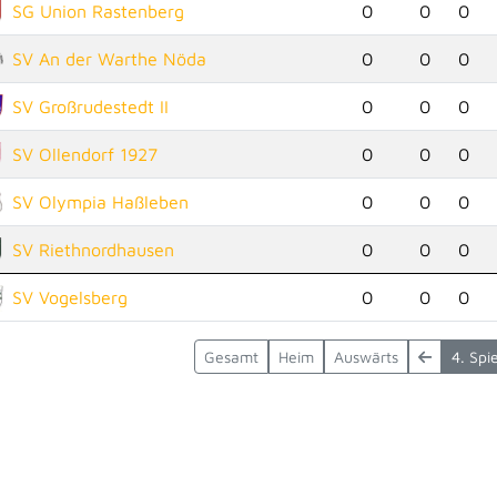
SG Union Rastenberg
0
0
0
SV An der Warthe Nöda
0
0
0
SV Großrudestedt II
0
0
0
SV Ollendorf 1927
0
0
0
SV Olympia Haßleben
0
0
0
SV Riethnordhausen
0
0
0
SV Vogelsberg
0
0
0
Gesamt
Heim
Auswärts
4. Spi