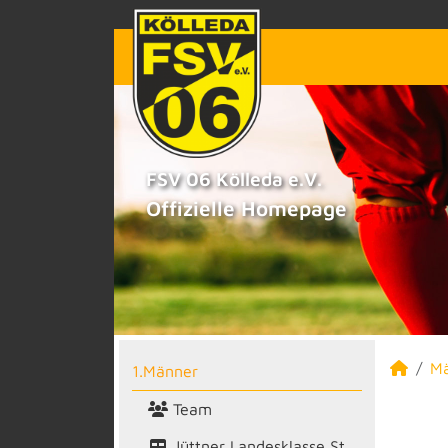
FSV 06 Kölleda e.V.
Offizielle Homepage
M
1.Männer
Team
Jüttner Landesklasse St.