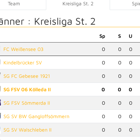
Team
Kreisliga St. 2
Spi
änner :
Kreisliga St. 2
Sp
S
U
FC Weißensee 03
0
0
0
Kindelbrücker SV
0
0
0
SG FC Gebesee 1921
0
0
0
SG FSV 06 Kölleda II
0
0
0
SG FSV Sömmerda II
0
0
0
SG SV BW Gangloffsömmern
0
0
0
SG SV Walschleben II
0
0
0