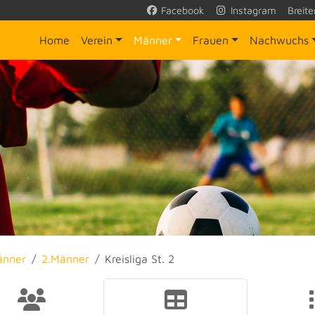
Facebook
Instagram
Breite
Home
Verein
Männer
Frauen
Nachwuchs
änner
2.Männer
Kreisliga St. 2