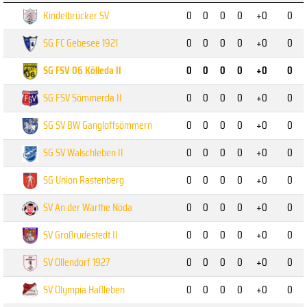
Kindelbrücker SV
0
0
0
0
+0
0
SG FC Gebesee 1921
0
0
0
0
+0
0
SG FSV 06 Kölleda II
0
0
0
0
+0
0
SG FSV Sömmerda II
0
0
0
0
+0
0
SG SV BW Gangloffsömmern
0
0
0
0
+0
0
SG SV Walschleben II
0
0
0
0
+0
0
SG Union Rastenberg
0
0
0
0
+0
0
SV An der Warthe Nöda
0
0
0
0
+0
0
SV Großrudestedt II
0
0
0
0
+0
0
SV Ollendorf 1927
0
0
0
0
+0
0
SV Olympia Haßleben
0
0
0
0
+0
0