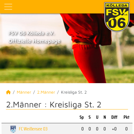
FSV 06 Kölleda e.V.
Offizielle Homepage
Männer
2.Männer
Kreisliga St. 2
2.Männer :
Kreisliga St. 2
Sp
S
U
N
Diff
Pkt
FC Weißensee 03
0
0
0
0
+0
0