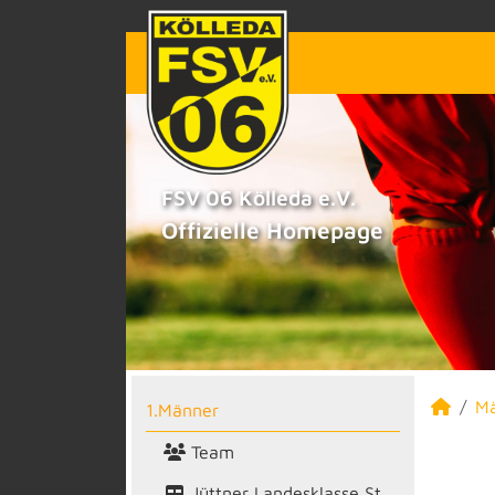
FSV 06 Kölleda e.V.
Offizielle Homepage
M
1.Männer
Team
Jüttner Landesklasse St.