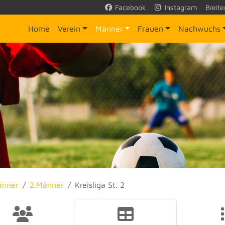
Facebook
Instagram
Breite
Home
Verein
Männer
Frauen
Nachwuchs
änner
2.Männer
Kreisliga St. 2