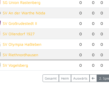
SG Union Rastenberg
0
0
0
SV An der Warthe Nöda
0
0
0
SV Großrudestedt II
0
0
0
SV Ollendorf 1927
0
0
0
SV Olympia Haßleben
0
0
0
SV Riethnordhausen
0
0
0
SV Vogelsberg
0
0
0
Gesamt
Heim
Auswärts
2. Spi