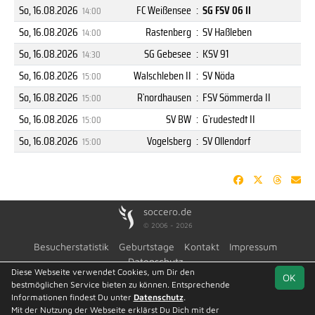
So, 16.08.2026
FC Weißensee
:
SG FSV 06 II
14:00
So, 16.08.2026
Rastenberg
:
SV Haßleben
14:00
So, 16.08.2026
SG Gebesee
:
KSV 91
14:30
So, 16.08.2026
Walschleben II
:
SV Nöda
15:00
So, 16.08.2026
R`nordhausen
:
FSV Sömmerda II
15:00
So, 16.08.2026
SV BW
:
G`rudestedt II
15:00
So, 16.08.2026
Vogelsberg
:
SV Ollendorf
15:00
soccero.de
© 2006 - 2026
Besucherstatistik
Geburtstage
Kontakt
Impressum
Datenschutz
Diese Webseite verwendet Cookies, um Dir den
OK
bestmöglichen Service bieten zu können. Entsprechende
Informationen findest Du unter
Datenschutz
.
Mit der Nutzung der Webseite erklärst Du Dich mit der