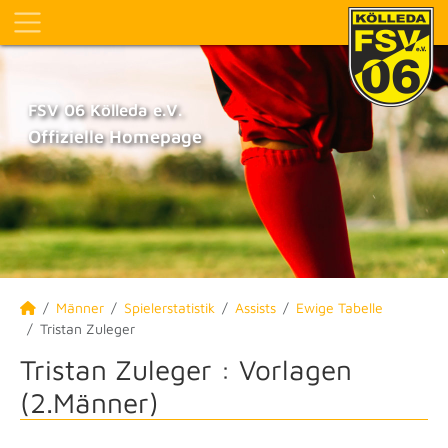
FSV 06 Kölleda e.V.
Offizielle Homepage
Männer
Spielerstatistik
Assists
Ewige Tabelle
Tristan Zuleger
Tristan Zuleger : Vorlagen
(2.Männer)