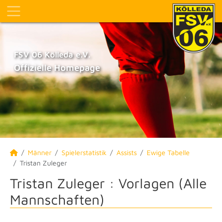
FSV 06 Kölleda e.V.
Offizielle Homepage
Männer
Spielerstatistik
Assists
Ewige Tabelle
Tristan Zuleger
Tristan Zuleger : Vorlagen (Alle
Mannschaften)