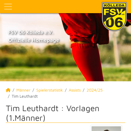
FSV 06 Kölleda e.V.
Offizielle Homepage
Männer
Spielerstatistik
Assists
2024/25
Tim Leuthardt
Tim Leuthardt : Vorlagen
(1.Männer)