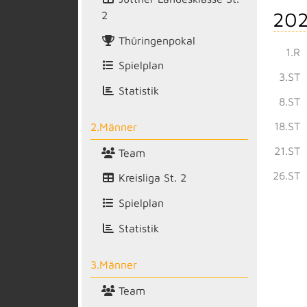
202
2
Thüringenpokal
1.R
Spielplan
3.ST
Statistik
8.ST
18.ST
2.Männer
21.ST
Team
26.ST
Kreisliga St. 2
Spielplan
Statistik
3.Männer
Team