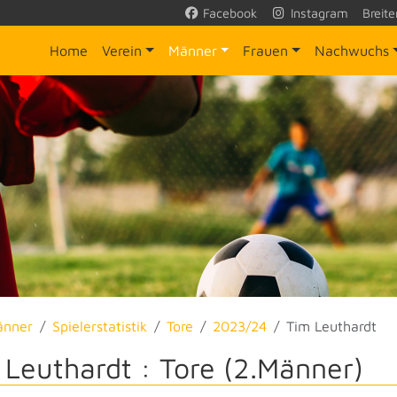
Facebook
Instagram
Breite
Home
Verein
Männer
Frauen
Nachwuchs
änner
Spielerstatistik
Tore
2023/24
Tim Leuthardt
 Leuthardt : Tore (2.Männer)