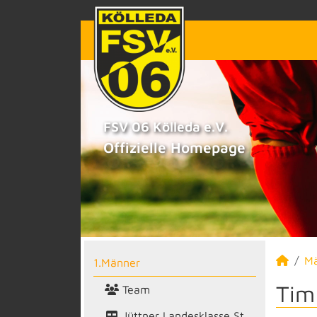
FSV 06 Kölleda e.V.
Offizielle Homepage
M
1.Männer
Tim
Team
Jüttner Landesklasse St.