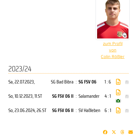
zum Profil
von
Colin Rößler
2023/24
Sa, 22.07.2023
,
SG Bad Bibra
:
SG FSV 06
1 : 6
(1)
So, 10.12.2023
, 11.ST
SG FSV 06 II
:
Salamander
4 : 1
(1)
(
)
So, 23.06.2024
, 26.ST
SG FSV 06 II
:
SV Haßleben
6 : 1
(1)