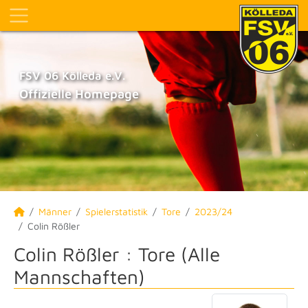
FSV 06 Kölleda e.V.
Offizielle Homepage
Männer
Spielerstatistik
Tore
2023/24
Colin Rößler
Colin Rößler : Tore (Alle
Mannschaften)