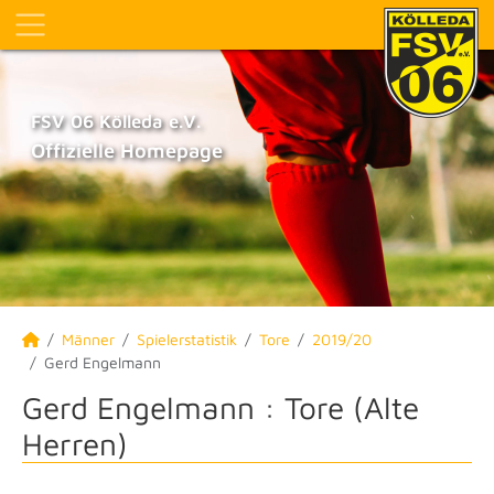
FSV 06 Kölleda e.V.
Offizielle Homepage
Männer
Spielerstatistik
Tore
2019/20
Gerd Engelmann
Gerd Engelmann : Tore (Alte
Herren)