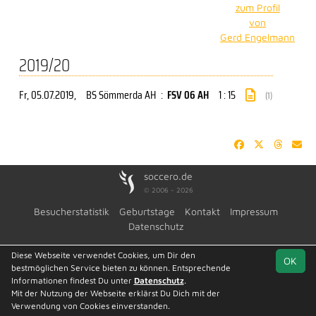
zum Profil
von
Gerd Engelmann
2019/20
Fr, 05.07.2019
,
BS Sömmerda AH
:
FSV 06 AH
1 : 15
(1)
soccero.de
© 2006 - 2026
Besucherstatistik
Geburtstage
Kontakt
Impressum
Datenschutz
Diese Webseite verwendet Cookies, um Dir den
OK
bestmöglichen Service bieten zu können. Entsprechende
Informationen findest Du unter
Datenschutz
.
Mit der Nutzung der Webseite erklärst Du Dich mit der
Verwendung von Cookies einverstanden.