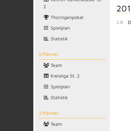
201
2
Thüringenpokal
2.R
D
Spielplan
Statistik
2.Männer
Team
Kreisliga St. 2
Spielplan
Statistik
3.Männer
Team