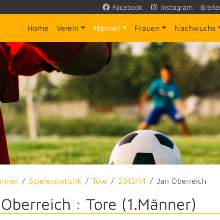
Facebook
Instagram
Breite
Home
Verein
Männer
Frauen
Nachwuchs
änner
Spielerstatistik
Tore
2013/14
Jan Oberreich
 Oberreich : Tore (1.Männer)