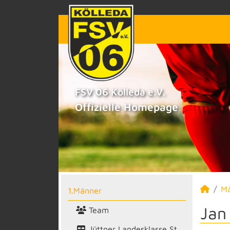
FSV 06 Kölleda e.V.
Offizielle Homepage
M
1.Männer
Jan
Team
Jüttner Landesklasse St.