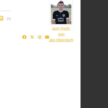
(1)
zum Profil
von
Jan Oberreich