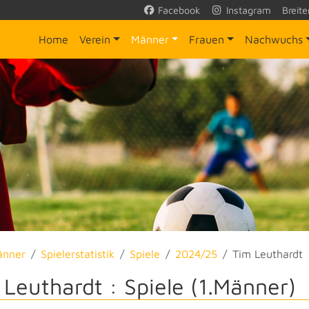
Facebook
Instagram
Breite
Home
Verein
Männer
Frauen
Nachwuchs
änner
Spielerstatistik
Spiele
2024/25
Tim Leuthardt
 Leuthardt : Spiele (1.Männer)