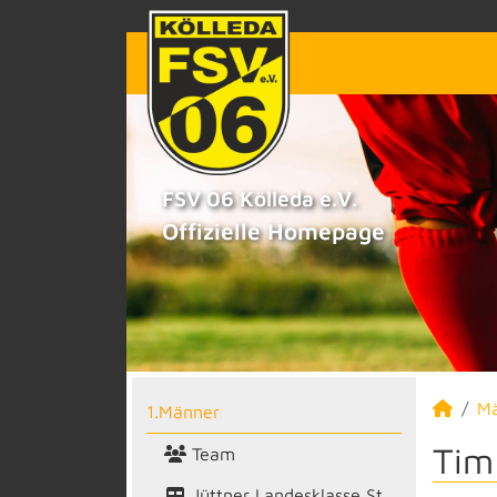
FSV 06 Kölleda e.V.
Offizielle Homepage
M
1.Männer
Tim
Team
Jüttner Landesklasse St.