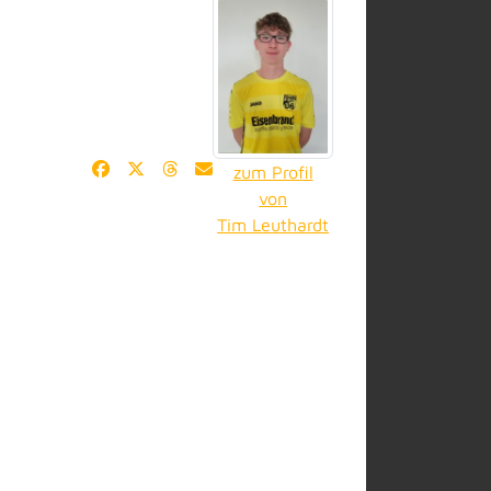
zum Profil
von
Tim Leuthardt