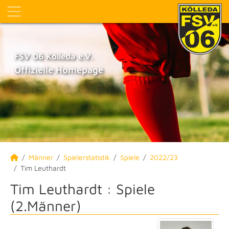
FSV 06 Kölleda e.V.
Offizielle Homepage
Männer
Spielerstatistik
Spiele
2022/23
Tim Leuthardt
Tim Leuthardt : Spiele
(2.Männer)