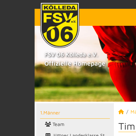
FSV 06 Kölleda e.V.
Offizielle Homepage
M
1.Männer
Tim
Team
Jüttner Landesklasse St.