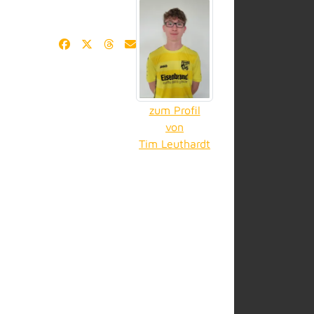
zum Profil
von
Tim Leuthardt