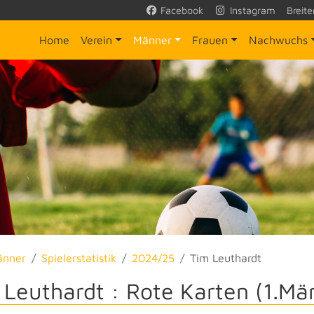
Facebook
Instagram
Breite
Home
Verein
Männer
Frauen
Nachwuchs
änner
Spielerstatistik
2024/25
Tim Leuthardt
 Leuthardt : Rote Karten (1.Mä