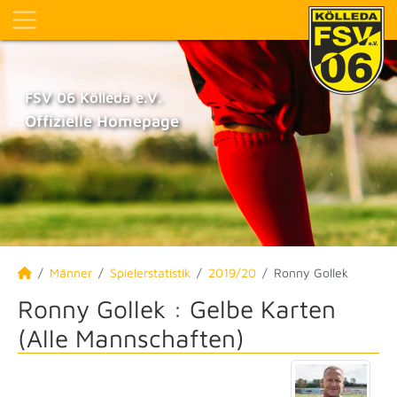
FSV 06 Kölleda e.V.
Offizielle Homepage
Männer
Spielerstatistik
2019/20
Ronny Gollek
Ronny Gollek : Gelbe Karten
(Alle Mannschaften)