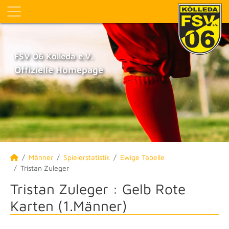
FSV 06 Kölleda e.V.
Offizielle Homepage
Männer
Spielerstatistik
Ewige Tabelle
Tristan Zuleger
Tristan Zuleger : Gelb Rote
Karten (1.Männer)