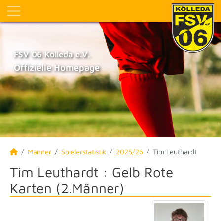
FSV 06 Kölleda e.V.
Offizielle Homepage
Männer
Spielerstatistik
2025/26
Tim Leuthardt
Tim Leuthardt : Gelb Rote
Karten (2.Männer)