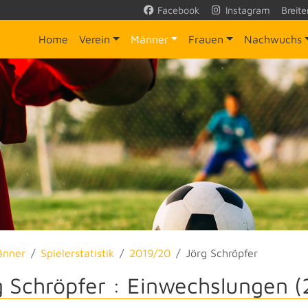
Facebook
Instagram
Breite
Home
Verein
Männer
Frauen
Nachwuchs
änner
Spielerstatistik
2019/20
Jörg Schröpfer
g Schröpfer : Einwechslungen (