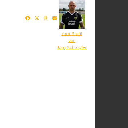
zum Profil
von
Jörg Schröpfer