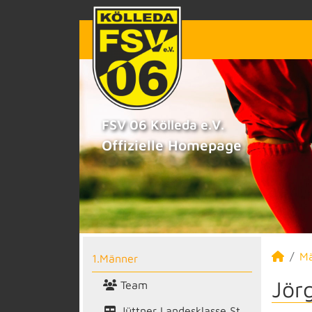
FSV 06 Kölleda e.V.
Offizielle Homepage
M
1.Männer
Jör
Team
Jüttner Landesklasse St.