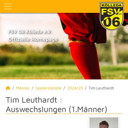
FSV 06 Kölleda e.V.
Offizielle Homepage
Männer
Spielerstatistik
2024/25
Tim Leuthardt
Tim Leuthardt :
Auswechslungen (1.Männer)