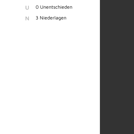
U
0 Unentschieden
N
3 Niederlagen