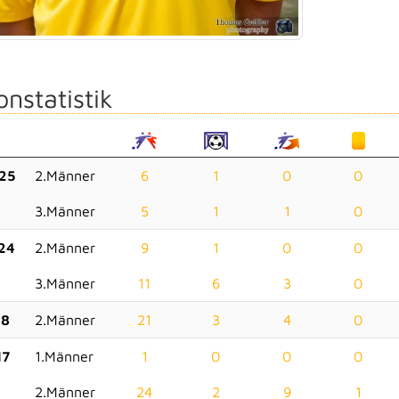
onstatistik
25
2.Männer
6
1
0
0
3.Männer
5
1
1
0
24
2.Männer
9
1
0
0
3.Männer
11
6
3
0
18
2.Männer
21
3
4
0
17
1.Männer
1
0
0
0
2.Männer
24
2
9
1