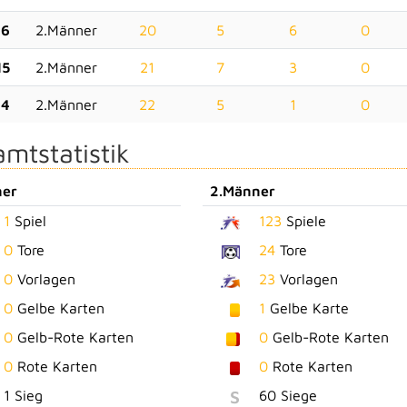
16
2.Männer
20
5
6
0
15
2.Männer
21
7
3
0
14
2.Männer
22
5
1
0
mtstatistik
ner
2.Männer
1
Spiel
123
Spiele
0
Tore
24
Tore
0
Vorlagen
23
Vorlagen
0
Gelbe Karten
1
Gelbe Karte
0
Gelb-Rote Karten
0
Gelb-Rote Karten
0
Rote Karten
0
Rote Karten
S
1 Sieg
60 Siege