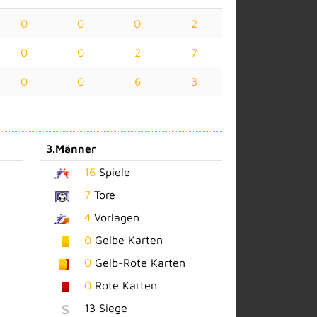
0
0
0
2
0
0
2
7
0
0
6
3
3.Männer
16
Spiele
7
Tore
4
Vorlagen
0
Gelbe Karten
0
Gelb-Rote Karten
0
Rote Karten
S
13 Siege