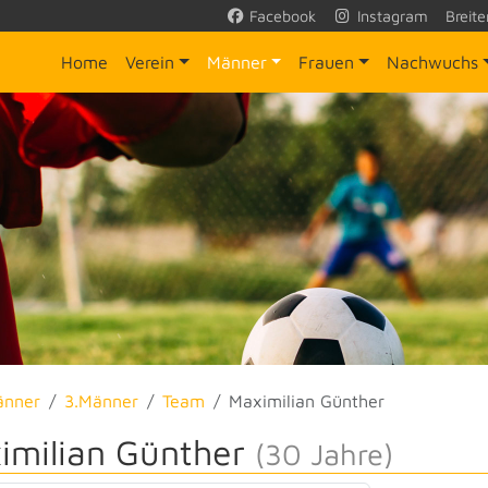
Facebook
Instagram
Breite
Home
Verein
Männer
Frauen
Nachwuchs
änner
3.Männer
Team
Maximilian Günther
imilian Günther
(30 Jahre)