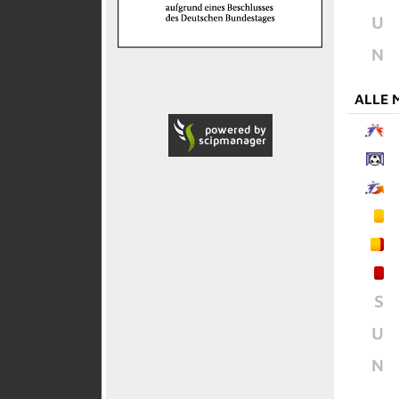
U
N
ALLE 
S
U
N