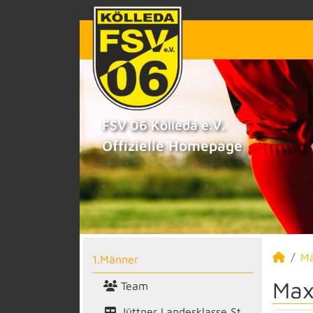
FSV 06 Kölleda e.V.
Offizielle Homepage
M
1.Männer
Max
Team
Jüttner Landesklasse St.