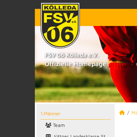
FSV 06 Kölleda e.V.
Offizielle Homepage
M
1.Männer
Team
Jüttner Landesklasse St.