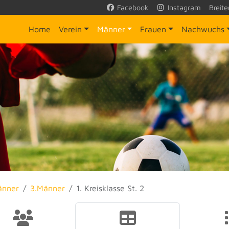
Facebook
Instagram
Breite
Home
Verein
Männer
Frauen
Nachwuchs
änner
3.Männer
1. Kreisklasse St. 2