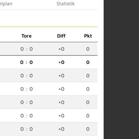
elplan
Statistik
Tore
Diff
Pkt
0
:
0
+0
0
0
:
0
+0
0
0
:
0
+0
0
0
:
0
+0
0
0
:
0
+0
0
0
:
0
+0
0
0
:
0
+0
0