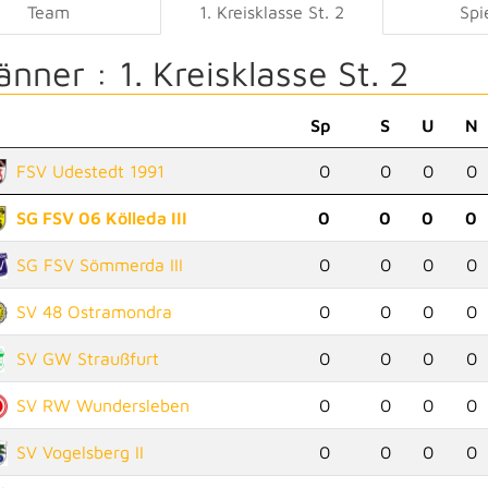
Team
1. Kreisklasse St. 2
Spi
änner :
1. Kreisklasse St. 2
Sp
S
U
N
FSV Udestedt 1991
0
0
0
0
SG FSV 06 Kölleda III
0
0
0
0
SG FSV Sömmerda III
0
0
0
0
SV 48 Ostramondra
0
0
0
0
SV GW Straußfurt
0
0
0
0
SV RW Wundersleben
0
0
0
0
SV Vogelsberg II
0
0
0
0