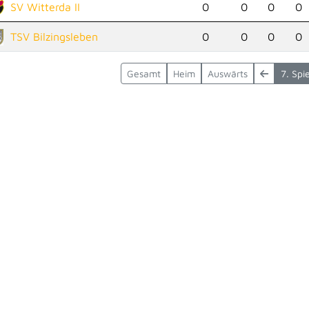
SV Witterda II
0
0
0
0
TSV Bilzingsleben
0
0
0
0
Gesamt
Heim
Auswärts
7. Spi