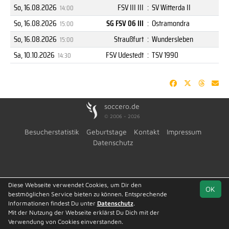
So, 16.08.2026
FSV III III
:
SV Witterda II
14:00
So, 16.08.2026
SG FSV 06 III
:
Ostramondra
15:00
So, 16.08.2026
Straußfurt
:
Wundersleben
15:00
Sa, 10.10.2026
FSV Udestedt
:
TSV 1990
14:30
soccero.de
© 2006 - 2026
Besucherstatistik
Geburtstage
Kontakt
Impressum
Datenschutz
Diese Webseite verwendet Cookies, um Dir den
OK
bestmöglichen Service bieten zu können. Entsprechende
Informationen findest Du unter
Datenschutz
.
Mit der Nutzung der Webseite erklärst Du Dich mit der
Team
1. Kreisklasse
Spielplan
Statistik
Verwendung von Cookies einverstanden.
St. 2