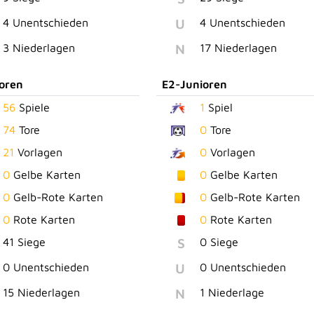
U
4 Unentschieden
4 Unentschieden
N
3 Niederlagen
17 Niederlagen
oren
E2-Junioren
56
Spiele
1
Spiel
74
Tore
0
Tore
21
Vorlagen
0
Vorlagen
0
Gelbe Karten
0
Gelbe Karten
0
Gelb-Rote Karten
0
Gelb-Rote Karten
0
Rote Karten
0
Rote Karten
S
41 Siege
0 Siege
U
0 Unentschieden
0 Unentschieden
N
15 Niederlagen
1 Niederlage