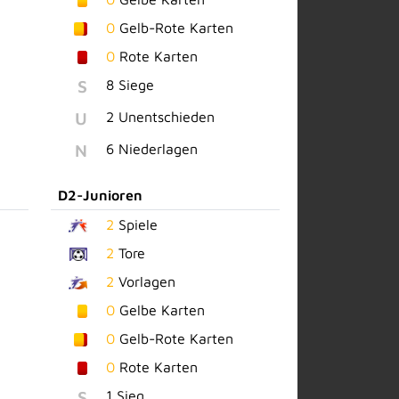
0
Gelb-Rote Karten
0
Rote Karten
S
8 Siege
U
2 Unentschieden
N
6 Niederlagen
D2-Junioren
2
Spiele
2
Tore
2
Vorlagen
0
Gelbe Karten
0
Gelb-Rote Karten
0
Rote Karten
S
1 Sieg