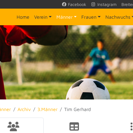
Facebook
Instagram
Breite
Home
Verein
Männer
Frauen
Nachwuchs
änner
Archiv
3.Männer
Tim Gerhard