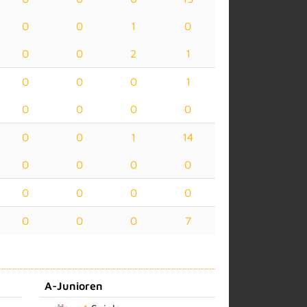
0
0
1
0
0
0
2
1
0
0
0
1
0
0
0
0
0
0
1
14
0
0
0
0
0
0
0
0
0
0
0
7
A-Junioren