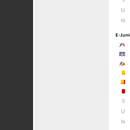
U
N
E-Juni
S
U
N