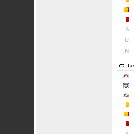
S
U
N
C2-Ju
S