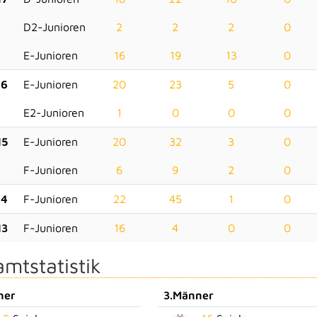
D2-Junioren
2
2
2
0
E-Junioren
16
19
13
0
16
E-Junioren
20
23
5
0
E2-Junioren
1
0
0
0
15
E-Junioren
20
32
3
0
F-Junioren
6
9
2
0
14
F-Junioren
22
45
1
0
13
F-Junioren
16
4
0
0
mtstatistik
ner
3.Männer