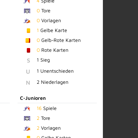
4
Spiele
0
Tore
0
Vorlagen
1
Gelbe Karte
0
Gelb-Rote Karten
0
Rote Karten
S
1 Sieg
U
1 Unentschieden
N
2 Niederlagen
C-Junioren
16
Spiele
2
Tore
2
Vorlagen
0
Gelbe Karten