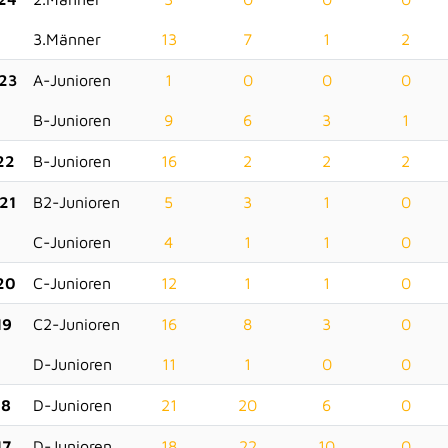
3.Männer
13
7
1
2
23
A-Junioren
1
0
0
0
B-Junioren
9
6
3
1
22
B-Junioren
16
2
2
2
21
B2-Junioren
5
3
1
0
C-Junioren
4
1
1
0
20
C-Junioren
12
1
1
0
19
C2-Junioren
16
8
3
0
D-Junioren
11
1
0
0
18
D-Junioren
21
20
6
0
17
D-Junioren
18
22
10
0