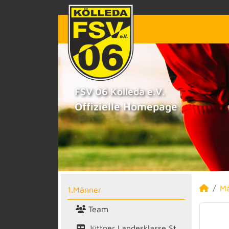
FSV 06 Kölleda e.V.
Offizielle Homepage
M
1.Männer
Team
Jüttner Landesklasse St.