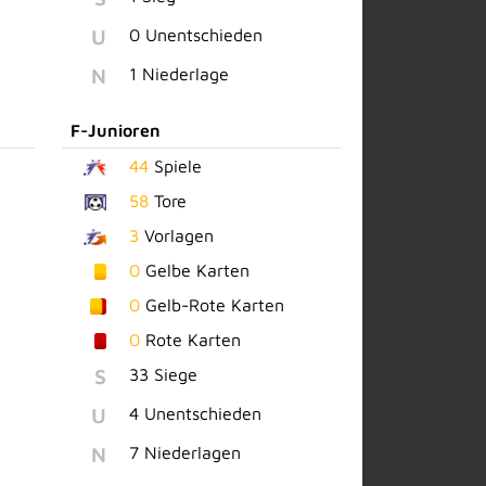
U
0 Unentschieden
N
1 Niederlage
F-Junioren
44
Spiele
58
Tore
3
Vorlagen
0
Gelbe Karten
0
Gelb-Rote Karten
0
Rote Karten
S
33 Siege
U
4 Unentschieden
N
7 Niederlagen