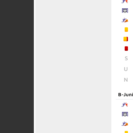
S
U
N
B-Jun