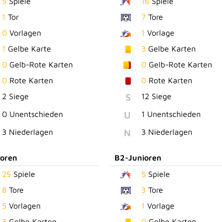
5
Spiele
16
Spiele
1
Tor
7
Tore
0
Vorlagen
1
Vorlage
1
Gelbe Karte
3
Gelbe Karten
0
Gelb-Rote Karten
0
Gelb-Rote Karten
0
Rote Karten
0
Rote Karten
S
2 Siege
12 Siege
U
0 Unentschieden
1 Unentschieden
N
3 Niederlagen
3 Niederlagen
ioren
B2-Junioren
25
Spiele
5
Spiele
8
Tore
3
Tore
5
Vorlagen
1
Vorlage
3
Gelbe Karten
0
Gelbe Karten