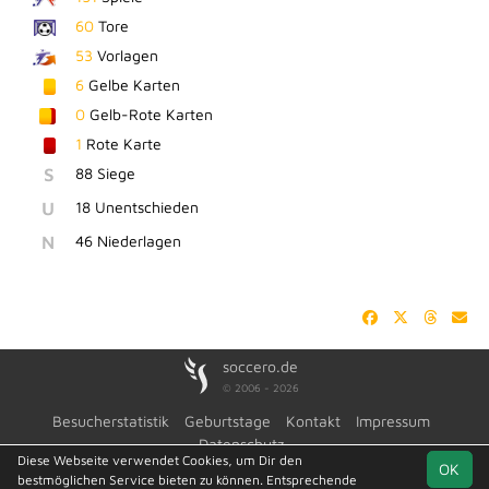
60
Tore
53
Vorlagen
6
Gelbe Karten
0
Gelb-Rote Karten
1
Rote Karte
S
88 Siege
U
18 Unentschieden
N
46 Niederlagen
soccero.de
© 2006 - 2026
Besucherstatistik
Geburtstage
Kontakt
Impressum
Datenschutz
Diese Webseite verwendet Cookies, um Dir den
OK
bestmöglichen Service bieten zu können. Entsprechende