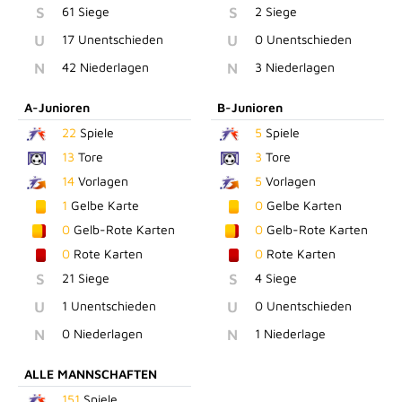
S
61 Siege
S
2 Siege
U
17 Unentschieden
U
0 Unentschieden
N
42 Niederlagen
N
3 Niederlagen
A-Junioren
B-Junioren
22
Spiele
5
Spiele
13
Tore
3
Tore
14
Vorlagen
5
Vorlagen
1
Gelbe Karte
0
Gelbe Karten
0
Gelb-Rote Karten
0
Gelb-Rote Karten
0
Rote Karten
0
Rote Karten
S
21 Siege
S
4 Siege
U
1 Unentschieden
U
0 Unentschieden
N
0 Niederlagen
N
1 Niederlage
ALLE MANNSCHAFTEN
151
Spiele