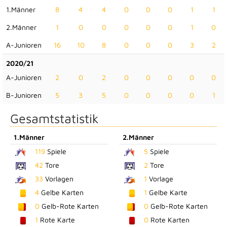
1.Männer
8
4
4
0
0
0
1
1
2.Männer
1
0
0
0
0
0
1
0
A-Junioren
16
10
8
0
0
0
3
2
2020/21
A-Junioren
2
0
2
0
0
0
0
0
B-Junioren
5
3
5
0
0
0
0
1
Gesamtstatistik
1.Männer
2.Männer
119
Spiele
5
Spiele
42
Tore
2
Tore
33
Vorlagen
1
Vorlage
4
Gelbe Karten
1
Gelbe Karte
0
Gelb-Rote Karten
0
Gelb-Rote Karten
1
Rote Karte
0
Rote Karten