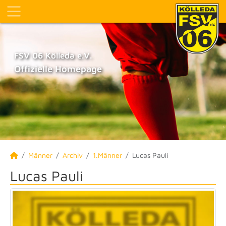
FSV 06 Kölleda e.V.
Offizielle Homepage
Männer
Archiv
1.Männer
Lucas Pauli
Lucas Pauli