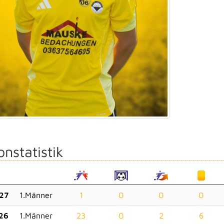
onstatistik
27
1.Männer
1
0
0
0
26
1.Männer
23
0
2
6