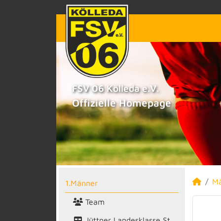
FSV 06 Kölleda e.V.
Offizielle Homepage
M
1.Männer
Team
Jüttner Landesklasse St.