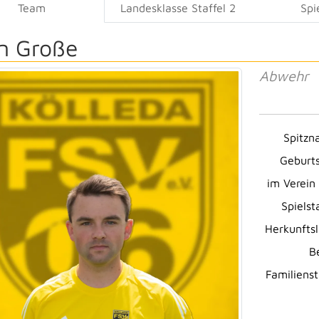
Team
Landesklasse Staffel 2
Spi
n Große
Abwehr
Spitzn
Geburt
im Verein 
Spielst
Herkunfts
B
Familiens