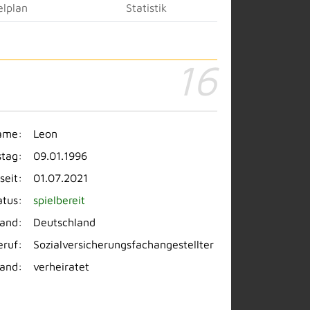
elplan
Statistik
16
ame:
Leon
stag:
09.01.1996
seit:
01.07.2021
atus:
spielbereit
land:
Deutschland
eruf:
Sozialversicherungsfachangestellter
tand:
verheiratet