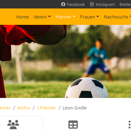
Facebook
Instagram
Breite
Home
Verein
Männer
Frauen
Nachwuchs
änner
Archiv
1.Männer
Leon Große