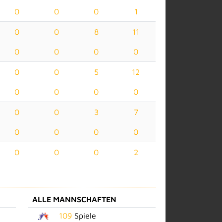
0
0
0
1
0
0
8
11
0
0
0
0
0
0
5
12
0
0
0
0
0
0
3
7
0
0
0
0
0
0
0
2
ALLE MANNSCHAFTEN
109
Spiele