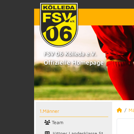
FSV 06 Kölleda e.V.
Offizielle Homepage
M
1.Männer
Team
Jüttner Landesklasse St.