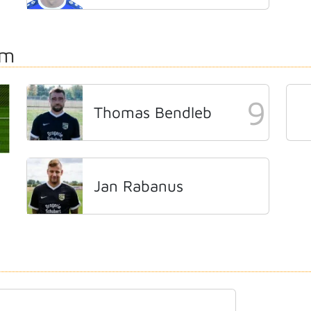
rm
9
Thomas Bendleb
Jan Rabanus