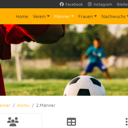
Facebook
Instagram
Breite
Home
Verein
Männer
Frauen
Nachwuchs
änner
Archiv
2.Männer