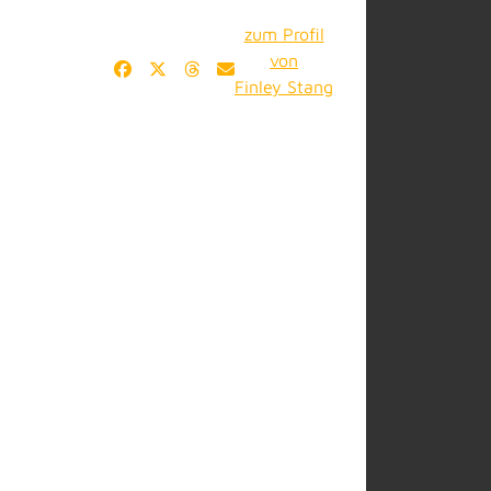
zum Profil
von
Finley Stang