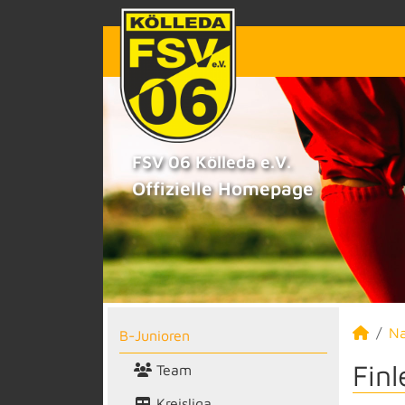
FSV 06 Kölleda e.V.
Offizielle Homepage
N
B-Junioren
Fin
Team
Kreisliga