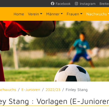
Facebook
Instagram
Breite
Home
Verein
Männer
Frauen
Nachwuchs
achwuchs
E-Junioren
2022/23
Finley Stang
ley Stang : Vorlagen (E-Juniore