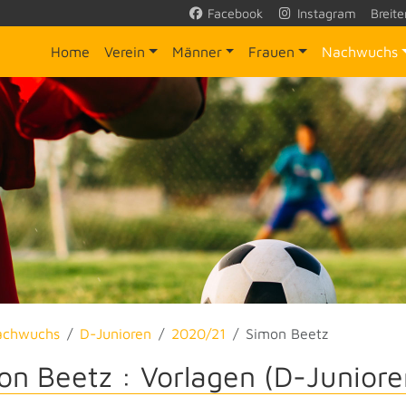
Facebook
Instagram
Breite
Home
Verein
Männer
Frauen
Nachwuchs
achwuchs
D-Junioren
2020/21
Simon Beetz
on Beetz : Vorlagen (D-Juniore