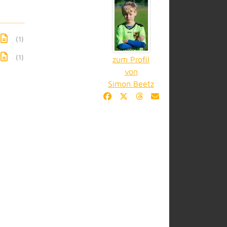
(1)
(1)
zum Profil
von
Simon Beetz