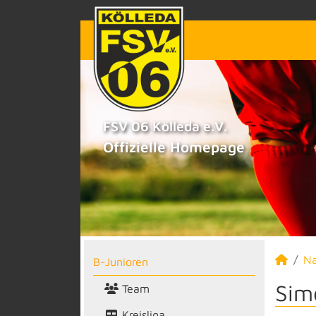
FSV 06 Kölleda e.V.
Offizielle Homepage
N
B-Junioren
Sim
Team
Kreisliga