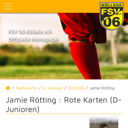
FSV 06 Kölleda e.V.
Offizielle Homepage
Nachwuchs
D-Junioren
2025/26
Jamie Rötting
Jamie Rötting : Rote Karten (D-
Junioren)