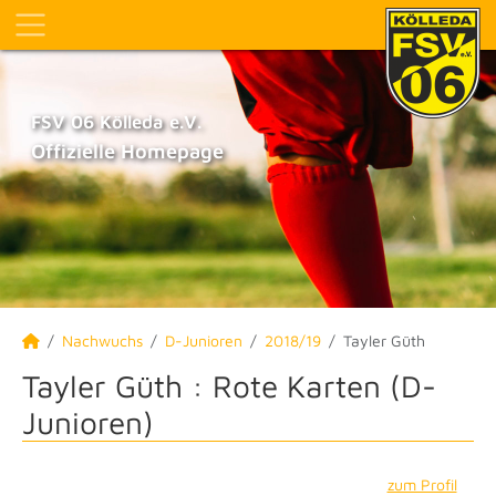
FSV 06 Kölleda e.V.
Offizielle Homepage
Nachwuchs
D-Junioren
2018/19
Tayler Güth
Tayler Güth : Rote Karten (D-
Junioren)
zum Profil