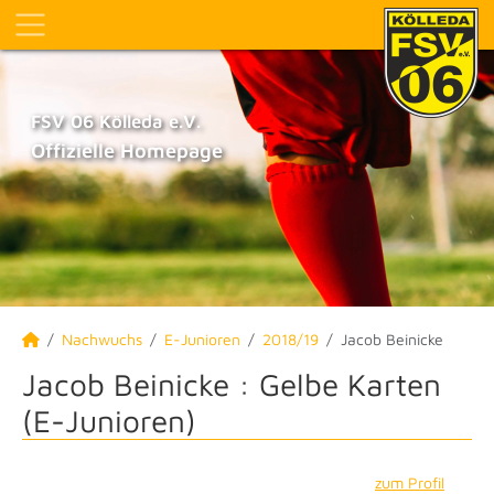
FSV 06 Kölleda e.V.
Offizielle Homepage
Nachwuchs
E-Junioren
2018/19
Jacob Beinicke
Jacob Beinicke : Gelbe Karten
(E-Junioren)
zum Profil