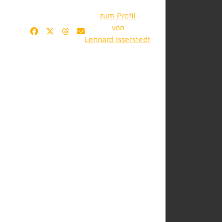
zum Profil
von
Lennard Isserstedt