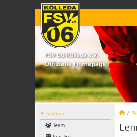
FSV 06 Kölleda e.V.
Offizielle Homepage
N
B-Junioren
Len
Team
Kreisliga