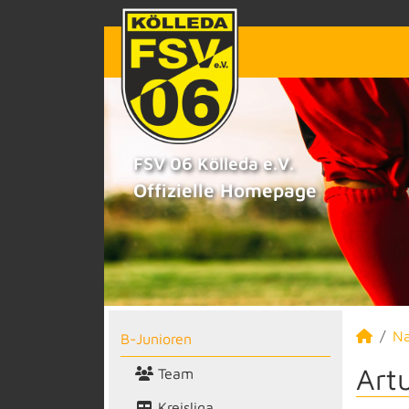
FSV 06 Kölleda e.V.
Offizielle Homepage
N
B-Junioren
Art
Team
Kreisliga