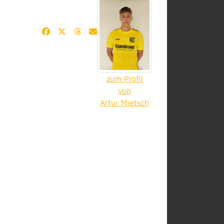
zum Profil
von
Artur Mietsch