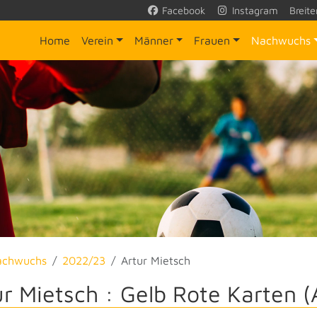
Facebook
Instagram
Breite
Home
Verein
Männer
Frauen
Nachwuchs
achwuchs
2022/23
Artur Mietsch
ur Mietsch : Gelb Rote Karten (