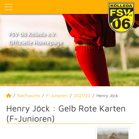
FSV 06 Kölleda e.V.
Offizielle Homepage
Nachwuchs
F-Junioren
2021/22
Henry Jöck
Henry Jöck : Gelb Rote Karten
(F-Junioren)