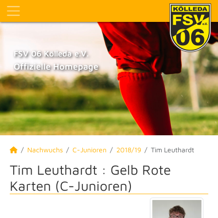
FSV 06 Kölleda e.V.
Offizielle Homepage
Nachwuchs
C-Junioren
2018/19
Tim Leuthardt
Tim Leuthardt : Gelb Rote
Karten (C-Junioren)