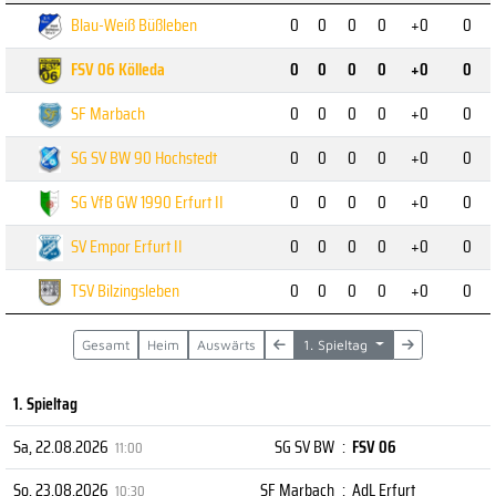
Blau-Weiß Büßleben
0
0
0
0
+0
0
FSV 06 Kölleda
0
0
0
0
+0
0
SF Marbach
0
0
0
0
+0
0
SG SV BW 90 Hochstedt
0
0
0
0
+0
0
SG VfB GW 1990 Erfurt II
0
0
0
0
+0
0
SV Empor Erfurt II
0
0
0
0
+0
0
TSV Bilzingsleben
0
0
0
0
+0
0
Gesamt
Heim
Auswärts
1. Spieltag
1. Spieltag
Sa, 22.08.2026
SG SV BW
:
FSV 06
11:00
So, 23.08.2026
SF Marbach
:
AdL Erfurt
10:30