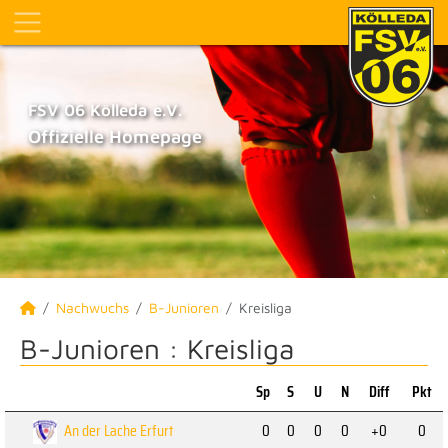
FSV 06 Kölleda e.V.
Offizielle Homepage
Nachwuchs
B-Junioren
Kreisliga
B-Junioren :
Kreisliga
Sp
S
U
N
Diff
Pkt
An der Lache Erfurt
0
0
0
0
+0
0