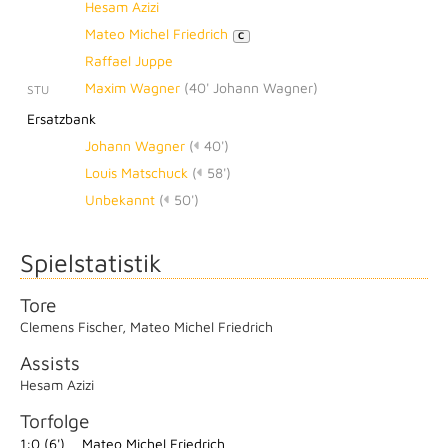
Hesam Azizi
Mateo Michel Friedrich
C
Raffael Juppe
Maxim Wagner
(
40' Johann Wagner
)
STU
Ersatzbank
Johann Wagner
(
40')
Louis Matschuck
(
58')
Unbekannt
(
50')
Spielstatistik
Tore
Clemens Fischer
,
Mateo Michel Friedrich
Assists
Hesam Azizi
Torfolge
1:0 (6')
Mateo Michel Friedrich