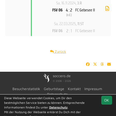
Sa, 16.11.2024
, 3.R
4 : 2
FSV 06
FC Gebesee II
(
n.E.
)
Sa, 22.03.2025
, 11.ST
2 : 1
FSV 06
FC Gebesee II
Zurück
soccero.de
© 2006 - 2026
Besucherstatistik
Geburtstage
Kontakt
Impressum
Datenschutz
Diese Webseite verwendet Cookies, um Dir den
OK
bestmöglichen Service bieten zu können. Entsprechende
Informationen findest Du unter
Datenschutz
.
Mit der Nutzung der Webseite erklärst Du Dich mit der