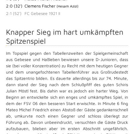
2:0 (32')
Clemens Fischer
(Hesam Azizi)
2:1 (52')
FC Gebesee 1921 II
Knapper Sieg im hart umkämpften
Spitzenspiel
Im Topspiel gegen den Tabellenzweiten der Spielgemeinschaft
aus Gebesee und Haßleben bewiesen unsere D-Junioren, dass
sie (bei voller Konzentration) zu Recht mit dem heutigen Gegner
und dem unangefochtenen Tabellenführer aus Großrudestedt
das Spitzentrio bilden. Es dauerte allerdings bis zur 74. Minute,
dann stand der Sieg nach dem Schlußpfiff des guten Schiris
Julian Möstl fest. Bis dahin war es jedoch ein harter Weg. Von
Beginn an entwickelte sich ein enges und umkämpftes Spiel, in
dem der FSV 06 den besseren Start erwischte. In Minute 6 fing
Mateo Michel Friedrich einen Abstoß der Gäste gedankenschnell
ab, umkurvte noch einen Gegner und schloss überlegt zur
Führung ab. Davon unbeeindruckt, versuchten die Gäste Druck
aufzubauen, blieben aber im ersten Abschnitt ungefährlich.