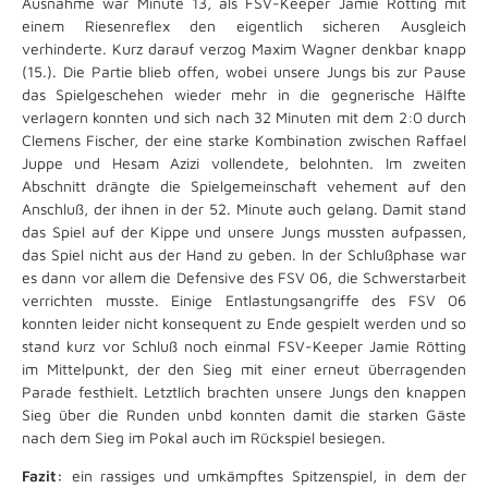
Ausnahme war Minute 13, als FSV-Keeper Jamie Rötting mit
einem Riesenreflex den eigentlich sicheren Ausgleich
verhinderte. Kurz darauf verzog Maxim Wagner denkbar knapp
(15.). Die Partie blieb offen, wobei unsere Jungs bis zur Pause
das Spielgeschehen wieder mehr in die gegnerische Hälfte
verlagern konnten und sich nach 32 Minuten mit dem 2:0 durch
Clemens Fischer, der eine starke Kombination zwischen Raffael
Juppe und Hesam Azizi vollendete, belohnten. Im zweiten
Abschnitt drängte die Spielgemeinschaft vehement auf den
Anschluß, der ihnen in der 52. Minute auch gelang. Damit stand
das Spiel auf der Kippe und unsere Jungs mussten aufpassen,
das Spiel nicht aus der Hand zu geben. In der Schlußphase war
es dann vor allem die Defensive des FSV 06, die Schwerstarbeit
verrichten musste. Einige Entlastungsangriffe des FSV 06
konnten leider nicht konsequent zu Ende gespielt werden und so
stand kurz vor Schluß noch einmal FSV-Keeper Jamie Rötting
im Mittelpunkt, der den Sieg mit einer erneut überragenden
Parade festhielt. Letztlich brachten unsere Jungs den knappen
Sieg über die Runden unbd konnten damit die starken Gäste
nach dem Sieg im Pokal auch im Rückspiel besiegen.
Fazit:
ein rassiges und umkämpftes Spitzenspiel, in dem der