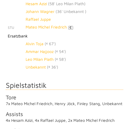
Hesam Azizi
(
58' Leo Milan Plath
)
Johann Wagner
(
36' Unbekannt
)
Raffael Juppe
Mateo Michel Friedrich
STU
C
Ersatzbank
Alvin Toja
(
67')
Ammar Hajjooz
(
54')
Leo Milan Plath
(
58')
Unbekannt
(
36')
Spielstatistik
Tore
7x Mateo Michel Friedrich
,
Henry Jöck
,
Finley Stang
,
Unbekannt
Assists
4x Hesam Azizi
,
4x Raffael Juppe
,
2x Mateo Michel Friedrich