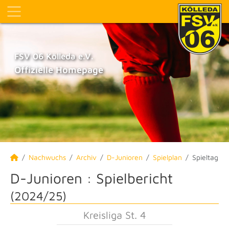
FSV 06 Kölleda e.V.
Offizielle Homepage
Nachwuchs
Archiv
D-Junioren
Spielplan
Spieltag
D-Junioren :
Spielbericht
(2024/25)
Kreisliga St. 4