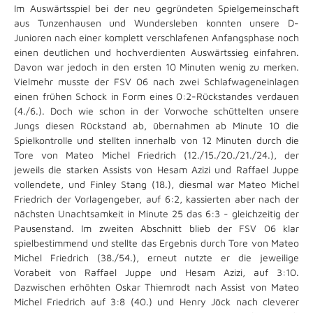
Im Auswärtsspiel bei der neu gegründeten Spielgemeinschaft
aus Tunzenhausen und Wundersleben konnten unsere D-
Junioren nach einer komplett verschlafenen Anfangsphase noch
einen deutlichen und hochverdienten Auswärtssieg einfahren.
Davon war jedoch in den ersten 10 Minuten wenig zu merken.
Vielmehr musste der FSV 06 nach zwei Schlafwageneinlagen
einen frühen Schock in Form eines 0:2-Rückstandes verdauen
(4./6.). Doch wie schon in der Vorwoche schüttelten unsere
Jungs diesen Rückstand ab, übernahmen ab Minute 10 die
Spielkontrolle und stellten innerhalb von 12 Minuten durch die
Tore von Mateo Michel Friedrich (12./15./20./21./24.), der
jeweils die starken Assists von Hesam Azizi und Raffael Juppe
vollendete, und Finley Stang (18.), diesmal war Mateo Michel
Friedrich der Vorlagengeber, auf 6:2, kassierten aber nach der
nächsten Unachtsamkeit in Minute 25 das 6:3 - gleichzeitig der
Pausenstand. Im zweiten Abschnitt blieb der FSV 06 klar
spielbestimmend und stellte das Ergebnis durch Tore von Mateo
Michel Friedrich (38./54.), erneut nutzte er die jeweilige
Vorabeit von Raffael Juppe und Hesam Azizi, auf 3:10.
Dazwischen erhöhten Oskar Thiemrodt nach Assist von Mateo
Michel Friedrich auf 3:8 (40.) und Henry Jöck nach cleverer