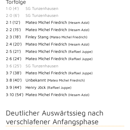
Torfolge
1:0 (4')
SG Tunzenhausen
2:0 (6')
SG Tunzenhausen
2:1 (12')
Mateo Michel Friedrich
(Hesam Azizi)
2:2 (15')
Mateo Michel Friedrich
(Hesam Azizi)
2:3 (18')
Finley Stang
(Mateo Michel Friedrich)
2:4 (20')
Mateo Michel Friedrich
(Hesam Azizi)
2:5 (21')
Mateo Michel Friedrich
(Raffael Juppe)
2:6 (24')
Mateo Michel Friedrich
(Raffael Juppe)
3:6 (25')
SG Tunzenhausen
3:7 (38')
Mateo Michel Friedrich
(Raffael Juppe)
3:8 (40')
Unbekannt
(Mateo Michel Friedrich)
3:9 (44')
Henry Jöck
(Raffael Juppe)
3:10 (54')
Mateo Michel Friedrich
(Hesam Azizi)
Deutlicher Auswärtssieg nach
verschlafener Anfangsphase