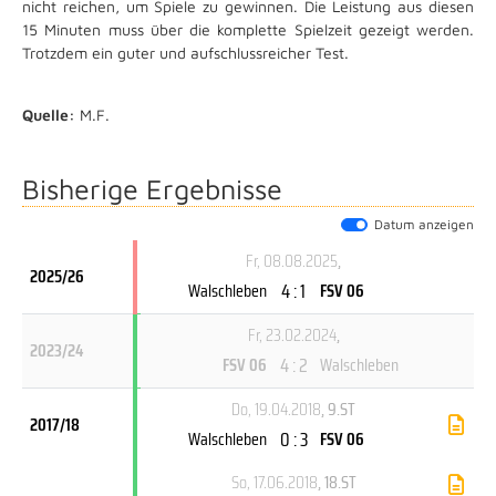
nicht reichen, um Spiele zu gewinnen. Die Leistung aus diesen
15 Minuten muss über die komplette Spielzeit gezeigt werden.
Trotzdem ein guter und aufschlussreicher Test.
Quelle:
M.F.
Bisherige Ergebnisse
Datum anzeigen
Fr, 08.08.2025
,
2025/26
4 : 1
Walschleben
FSV 06
Fr, 23.02.2024
,
2023/24
4 : 2
FSV 06
Walschleben
Do, 19.04.2018
, 9.ST
2017/18
0 : 3
Walschleben
FSV 06
So, 17.06.2018
, 18.ST