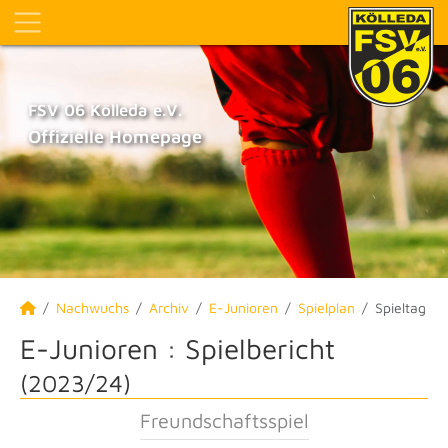
FSV 06 Kölleda e.V.
Offizielle Homepage
Nachwuchs
Archiv
E-Junioren
Spielplan
Spieltag
E-Junioren :
Spielbericht
(2023/24)
Freundschaftsspiel